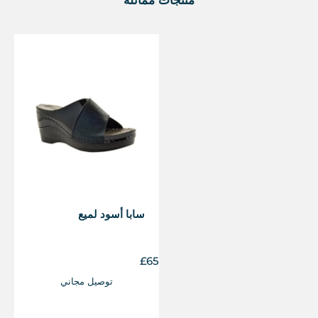
سابا أسود لميع
£
65
توصيل مجاني