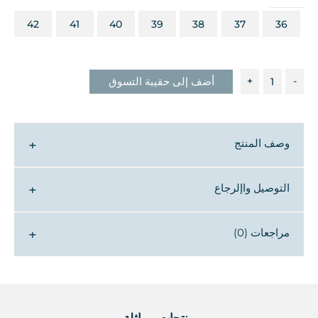
42
41
40
39
38
37
36
-
+
أضف إلى حقيبة التسوق
وصف المنتج
▼
التوصيل واإلرجاع
▼
مراجعات (0)
▼
منتجات مماثلة