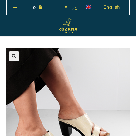
English
ج.إ
0
🔍