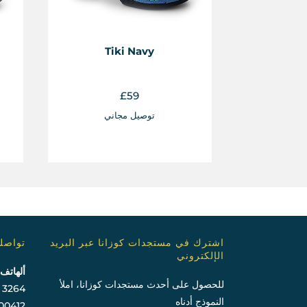
Tiki Navy
£
59
توصيل مجاني
اشترك في مستجدات كوزانا عبر البريد
تواصلو
الإلكتروني
ألهاتف
للحصول على أحدث مستجدات كوزانا، املأ
5 3264
النموذج أدناه
00412