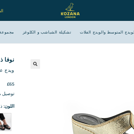
ال
ويدج المتوسط والويدج الفلات
تشكيلة الشباشب و الكلوغز
مجموعة 
نوفا ذ
ويدج ع
🔍
£
65
توصيل م
اللون
:
ذ