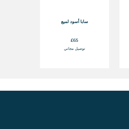
سابا أسود لميع
£
65
توصيل مجاني