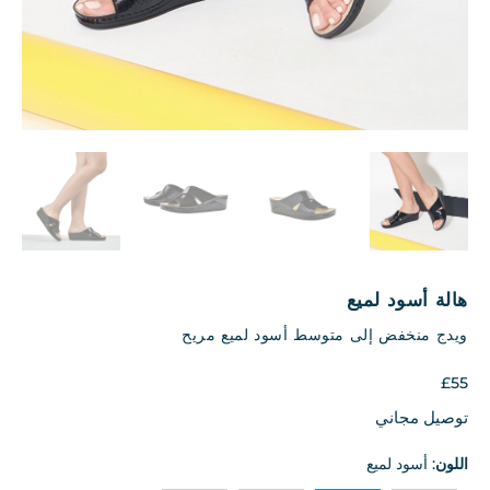
هالة أسود لميع
ويدج منخفض إلى متوسط أسود لميع مريح
£
55
توصيل مجاني
اللون
:
أسود لميع