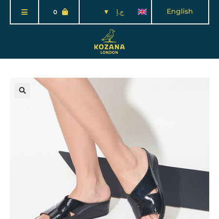
English
ج.إ
0
🔍