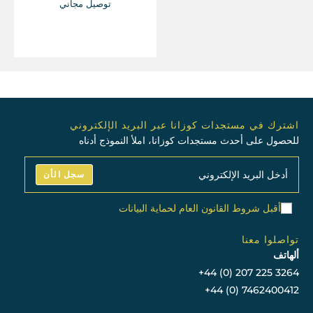
توصيل مجاني
اشترك في مستجدات كوزانا عبر البريد الإلكتروني
للحصول على أحدث مستجدات كوزانا، املأ النموذج أدناه
سجل الأن
أقبل شروط القانون العام لحماية البيانات
تواصلوا معنا
ألهاتف
+44 (0) 207 225 3264
+44 (0) 7462400412