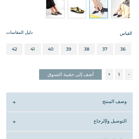
دليل المقاسات
القياس
42
41
40
39
38
37
36
-
+
أضف إلى حقيبة التسوق
وصف المنتج
▼
التوصيل واإلرجاع
▼