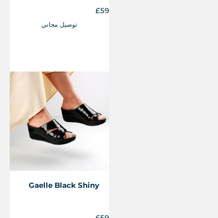
£
59
توصيل مجاني
Gaelle Black Shiny
£
59